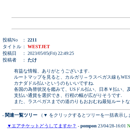
投稿No
：
2211
タイトル
：
WESTJET
投稿日
： 2023/05/05(Fri) 22:49:25
投稿者
：
たけ
有益な情報、ありがとうございます.
ルートマップを見ると、カルガリ⇔ラスベガス線もWEST
カナダドル払いというのもいいですね.
各国の為替状況を鑑みて、USドル払い、日本￥払い、
支払い通貨を選択でき、行程の幅が広がりそうです.
また、ラスベガスまでの道のりもおおむね最短ルートな
- 関連一覧ツリー
（▼ をクリックするとツリーを一括表示し
▼
エアチケットどうしてますか？
-
pompon
23/04/28-16:01
N