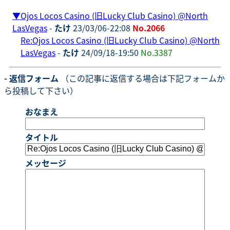
▼
Ojos Locos Casino (旧Lucky Club Casino) @North
LasVegas
-
たけ
23/03/06-22:08
No.2066
Re:Ojos Locos Casino (旧Lucky Club Casino) @North
LasVegas
-
たけ
24/09/18-19:50
No.3387
- 返信フォーム
（この記事に返信する場合は下記フォームか
ら投稿して下さい）
おなまえ
タイトル
メッセージ