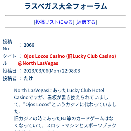
ラスベガス大全フォーラム
[
投稿リストに戻る
] [
返信する
]
投稿
：
2066
No
タイト
：
Ojos Locos Casino (旧Lucky Club Casino)
ル
@North LasVegas
投稿日
： 2023/03/06(Mon) 22:08:03
投稿者
：
たけ
North LasVegasにあったLucky Club Hotel
Casinoですが、看板が書き換えられていまし
て、”Ojos Locos”というカジノに代わっていまし
た.
旧カジノの時にあったBJ等のカードゲームはな
くなっていて、スロットマシンとスポーツブック