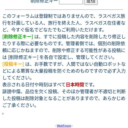
削除修正キー
このフォーラムは登録制ではありませんので、ラスベガス旅
行を計画している人、旅行を終えた人、ラスベガス在住者な
ど、今すぐ仮名でどなたでもご利用いただけます。
[削除修正キー]
は、すでに投稿した内容を削除したり修正し
たりする際に必要なものです。管理者側では、個別の削除依
頼に応じかねますので、削除や修正する可能性がある投稿に
は [削除修正キー] を各自で設定し、管理してください。
[投稿キー]
は、お手数ですが、人間ではない自動ロボットな
どによる悪質な大量投稿を防ぐためのものですので必ず入力
してください。
表示される日付や時刻はすべて
日本時間
です。
誹謗中傷、品位を欠く投稿、そのほか管理者が不適切と判断
した投稿は削除対象となることがありますので、あらかじめ
ご了承ください。
.
-
WebForum
-