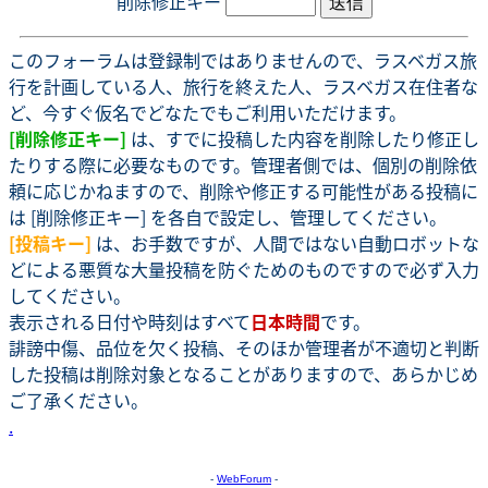
削除修正キー
このフォーラムは登録制ではありませんので、ラスベガス旅
行を計画している人、旅行を終えた人、ラスベガス在住者な
ど、今すぐ仮名でどなたでもご利用いただけます。
[削除修正キー]
は、すでに投稿した内容を削除したり修正し
たりする際に必要なものです。管理者側では、個別の削除依
頼に応じかねますので、削除や修正する可能性がある投稿に
は [削除修正キー] を各自で設定し、管理してください。
[投稿キー]
は、お手数ですが、人間ではない自動ロボットな
どによる悪質な大量投稿を防ぐためのものですので必ず入力
してください。
表示される日付や時刻はすべて
日本時間
です。
誹謗中傷、品位を欠く投稿、そのほか管理者が不適切と判断
した投稿は削除対象となることがありますので、あらかじめ
ご了承ください。
.
-
WebForum
-