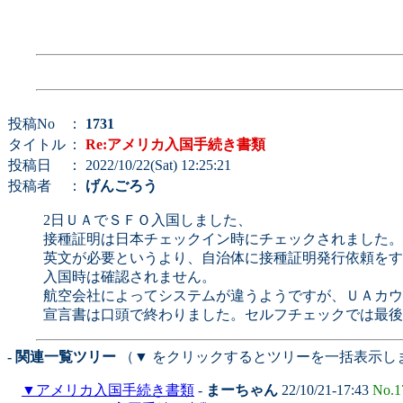
投稿No
：
1731
タイトル
：
Re:アメリカ入国手続き書類
投稿日
： 2022/10/22(Sat) 12:25:21
投稿者
：
げんごろう
2日ＵＡでＳＦＯ入国しました、
接種証明は日本チェックイン時にチェックされました。
英文が必要というより、自治体に接種証明発行依頼をす
入国時は確認されません。
航空会社によってシステムが違うようですが、ＵＡカウ
宣言書は口頭で終わりました。セルフチェックでは最後
- 関連一覧ツリー
（▼ をクリックするとツリーを一括表示し
▼
アメリカ入国手続き書類
-
まーちゃん
22/10/21-17:43
No.1