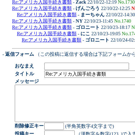
Re:アメリカ入国手続き書類
-
Zack
22/10/22-12:19
No.1730
Re:アメリカ入国手続き書類
-
げんごろう
22/10/22-12:25
N
Re:アメリカ入国手続き書類
-
まーちゃん
22/10/22-14:3
Re:アメリカ入国手続き書類
-
NY
22/10/23-11:45
No.1740
Re:アメリカ入国手続き書類
-
ゴロニート
22/10/23-18:17
N
Re:アメリカ入国手続き書類
-
にこ
22/10/23-19:05
No.17
Re:アメリカ入国手続き書類
-
ゴロニート
22/10/24-02
- 返信フォーム
（この投稿に返信する場合は下記フォームか
おなまえ
タイトル
メッセージ
削除修正キー
(半角英数字4文字まで)
投稿キー
（漢数字を数字(123..)で