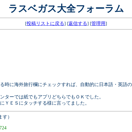
ラスベガス大全フォーラム
[
投稿リストに戻る
] [
返信する
] [
管理用
]
る時に海外旅行欄にチェックすれば、自動的に日本語・英語の
ンターでは紙でもアプリどちらでもＯＫでした。
にＹＥＳにタッチする様に言ってました。
ます）
724