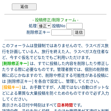
- 投稿修正/削除フォーム -
処理
投稿No
削除修正キー
このフォーラムは登録制ではありませんので、ラスベガス旅
行を計画している人、旅行を終えた人、ラスベガス在住者な
ど、今すぐ仮名でどなたでもご利用いただけます。
[削除修正キー]
は、すでに投稿した内容を削除したり修正し
たりする際に必要なものです。管理者側では、個別の削除依
頼に応じかねますので、削除や修正する可能性がある投稿に
は [削除修正キー] を各自で設定し、管理してください。
[投稿キー]
は、お手数ですが、人間ではない自動ロボットな
どによる悪質な大量投稿を防ぐためのものですので必ず入力
してください。
表示される日付や時刻はすべて
日本時間
です。
誹謗中傷、品位を欠く投稿、そのほか管理者が不適切と判断