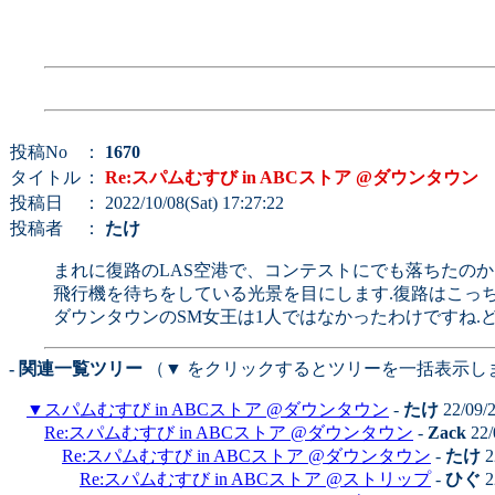
投稿No
：
1670
タイトル
：
Re:スパムむすび in ABCストア @ダウンタウン
投稿日
： 2022/10/08(Sat) 17:27:22
投稿者
：
たけ
まれに復路のLAS空港で、コンテストにでも落ちたの
飛行機を待ちをしている光景を目にします.復路はこっち
ダウンタウンのSM女王は1人ではなかったわけですね.
- 関連一覧ツリー
（▼ をクリックするとツリーを一括表示し
▼
スパムむすび in ABCストア @ダウンタウン
-
たけ
22/09/
Re:スパムむすび in ABCストア @ダウンタウン
-
Zack
22/
Re:スパムむすび in ABCストア @ダウンタウン
-
たけ
2
Re:スパムむすび in ABCストア @ストリップ
-
ひぐ
2