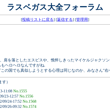
ラスベガス大全フォーラム
[
投稿リストに戻る
] [
返信する
] [
管理用
]
か、肩を落としたエスビスや、憔悴しきったマイケルジャクソン
もヘロヘロなんですがね.
どこの国でも真似しようとする心理は同じなのか、みなさん"右へ
ます）
23-11:08
No.1555
09/23-12:57
No.1556
2/09/24-17:52
No.1568
2/09/26-09:32
No.1574