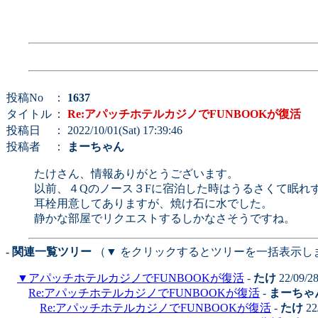
投稿No
：
1637
タイトル
：
Re:アパッチホテルカジノでFUNBOOKが復活
投稿日
： 2022/10/01(Sat) 17:39:46
投稿者
：
まーちゃん
たけさん、情報ありがとうございます。
以前、４Qのノース３Fに宿泊した時はうるさくて眠れ
耳栓用意してありますが、焼け石に水でした。
静かな部屋でリクエストするしかなさそうですね。
- 関連一覧ツリー
（▼ をクリックするとツリーを一括表示し
▼
アパッチホテルカジノでFUNBOOKが復活
-
たけ
22/09/2
Re:アパッチホテルカジノでFUNBOOKが復活
-
まーちゃ
Re:アパッチホテルカジノでFUNBOOKが復活
-
たけ
22