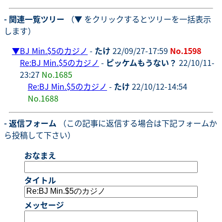
- 関連一覧ツリー
（▼ をクリックするとツリーを一括表示
します）
▼
BJ Min.$5のカジノ
-
たけ
22/09/27-17:59
No.1598
Re:BJ Min.$5のカジノ
-
ピッケムもうない？
22/10/11-
23:27
No.1685
Re:BJ Min.$5のカジノ
-
たけ
22/10/12-14:54
No.1688
- 返信フォーム
（この記事に返信する場合は下記フォームか
ら投稿して下さい）
おなまえ
タイトル
メッセージ