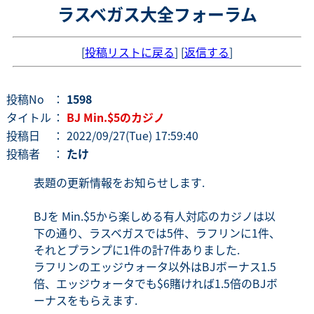
ラスベガス大全フォーラム
[
投稿リストに戻る
] [
返信する
]
投稿No
：
1598
タイトル
：
BJ Min.$5のカジノ
投稿日
： 2022/09/27(Tue) 17:59:40
投稿者
：
たけ
表題の更新情報をお知らせします.
BJを Min.$5から楽しめる有人対応のカジノは以
下の通り、ラスベガスでは5件、ラフリンに1件、
それとプランプに1件の計7件ありました.
ラフリンのエッジウォータ以外はBJボーナス1.5
倍、エッジウォータでも$6賭ければ1.5倍のBJボ
ーナスをもらえます.