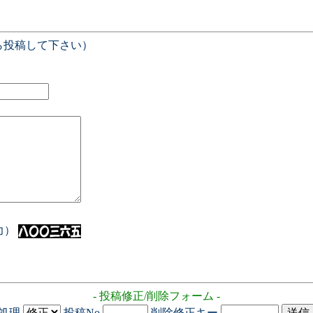
ら投稿して下さい）
入力）
- 投稿修正/削除フォーム -
処理
投稿No
削除修正キー