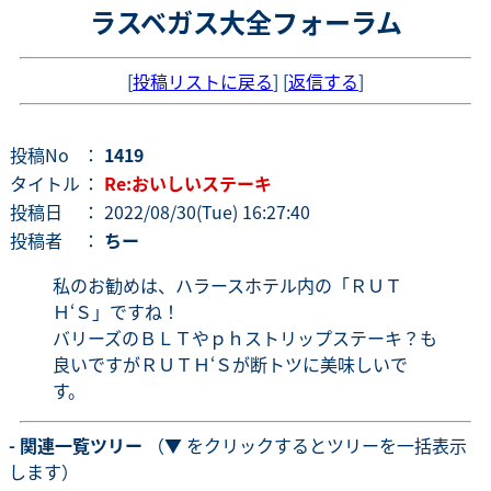
ラスベガス大全フォーラム
[
投稿リストに戻る
] [
返信する
]
投稿No
：
1419
タイトル
：
Re:おいしいステーキ
投稿日
： 2022/08/30(Tue) 16:27:40
投稿者
：
ちー
私のお勧めは、ハラースホテル内の「ＲＵＴ
Ｈ‘Ｓ」ですね！
バリーズのＢＬＴやｐｈストリップステーキ？も
良いですがＲＵＴＨ‘Ｓが断トツに美味しいで
す。
- 関連一覧ツリー
（▼ をクリックするとツリーを一括表示
します）