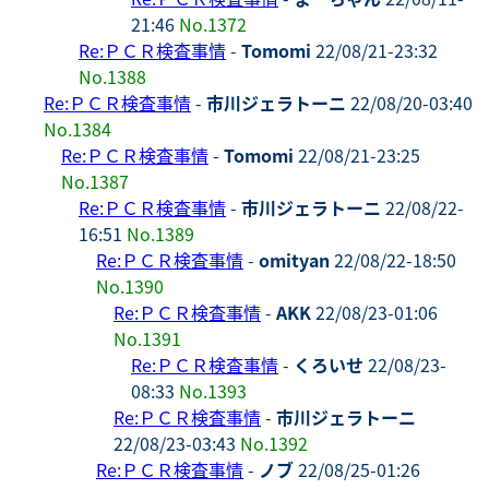
21:46
No.1372
Re:ＰＣＲ検査事情
-
Tomomi
22/08/21-23:32
No.1388
Re:ＰＣＲ検査事情
-
市川ジェラトーニ
22/08/20-03:40
No.1384
Re:ＰＣＲ検査事情
-
Tomomi
22/08/21-23:25
No.1387
Re:ＰＣＲ検査事情
-
市川ジェラトーニ
22/08/22-
16:51
No.1389
Re:ＰＣＲ検査事情
-
omityan
22/08/22-18:50
No.1390
Re:ＰＣＲ検査事情
-
AKK
22/08/23-01:06
No.1391
Re:ＰＣＲ検査事情
-
くろいせ
22/08/23-
08:33
No.1393
Re:ＰＣＲ検査事情
-
市川ジェラトーニ
22/08/23-03:43
No.1392
Re:ＰＣＲ検査事情
-
ノブ
22/08/25-01:26