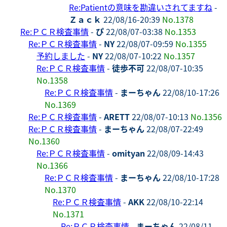
Re:Patientの意味を勘違いされてますね
-
Ｚａｃｋ
22/08/16-20:39
No.1378
Re:ＰＣＲ検査事情
-
ぴ
22/08/07-03:38
No.1353
Re:ＰＣＲ検査事情
-
NY
22/08/07-09:59
No.1355
予約しました
-
NY
22/08/07-10:22
No.1357
Re:ＰＣＲ検査事情
-
徒歩不可
22/08/07-10:35
No.1358
Re:ＰＣＲ検査事情
-
まーちゃん
22/08/10-17:26
No.1369
Re:ＰＣＲ検査事情
-
ARETT
22/08/07-10:13
No.1356
Re:ＰＣＲ検査事情
-
まーちゃん
22/08/07-22:49
No.1360
Re:ＰＣＲ検査事情
-
omityan
22/08/09-14:43
No.1366
Re:ＰＣＲ検査事情
-
まーちゃん
22/08/10-17:28
No.1370
Re:ＰＣＲ検査事情
-
AKK
22/08/10-22:14
No.1371
Re:ＰＣＲ検査事情
-
まーちゃん
22/08/11-