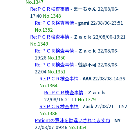
No.1347
Re:ＰＣＲ検査事情
-
まーちゃん
22/08/06-
17:40
No.1348
Re:ＰＣＲ検査事情
-
gami
22/08/06-23:51
No.1352
Re:ＰＣＲ検査事情
-
Ｚａｃｋ
22/08/06-19:21
No.1349
Re:ＰＣＲ検査事情
-
Ｚａｃｋ
22/08/06-
19:26
No.1350
Re:ＰＣＲ検査事情
-
徒歩不可
22/08/06-
22:04
No.1351
Re:ＰＣＲ検査事情
-
AAA
22/08/08-14:36
No.1364
Re:ＰＣＲ検査事情
-
Ｚａｃｋ
22/08/16-21:11
No.1379
Re:ＰＣＲ検査事情
-
Zack
22/08/21-11:52
No.1386
Patientの意味を勘違いされてますね
-
NY
22/08/07-09:46
No.1354