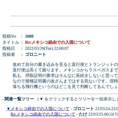
投稿No
：
1088
タイトル
：
Re:メキシコ経由での入国について
投稿日
： 2022/03/29(Tue) 22:08:07
投稿者
：
ゴロニート
改めて自分の書き込みを見ると直行便とトランジットの
直行便は高くて困ります。メキシコからラスベガスまで
私も、摂取証明の要求はそんなに長続きしないと思って
なので接種証明書の改ざんまではする気ないです。現時
落ちる飛行機というのはどこを見て判断してるんでしょ
- 関連一覧ツリー
（▼ をクリックするとツリーを一括表示し
▼
メキシコ経由での入国について
-
ゴロニート
22/03/24-22:
Re:メキシコ経由での入国について
-
たけ
22/03/25-00:24
N