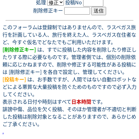
処理
投稿No
削除修正キー
このフォーラムは登録制ではありませんので、ラスベガス旅
行を計画している人、旅行を終えた人、ラスベガス在住者な
ど、今すぐ仮名でどなたでもご利用いただけます。
[削除修正キー]
は、すでに投稿した内容を削除したり修正し
たりする際に必要なものです。管理者側では、個別の削除依
頼に応じかねますので、削除や修正する可能性がある投稿に
は [削除修正キー] を各自で設定し、管理してください。
[投稿キー]
は、お手数ですが、人間ではない自動ロボットな
どによる悪質な大量投稿を防ぐためのものですので必ず入力
してください。
表示される日付や時刻はすべて
日本時間
です。
誹謗中傷、品位を欠く投稿、そのほか管理者が不適切と判断
した投稿は削除対象となることがありますので、あらかじめ
ご了承ください。
.