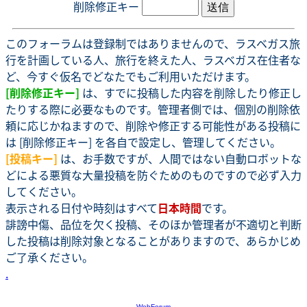
削除修正キー
このフォーラムは登録制ではありませんので、ラスベガス旅
行を計画している人、旅行を終えた人、ラスベガス在住者な
ど、今すぐ仮名でどなたでもご利用いただけます。
[削除修正キー]
は、すでに投稿した内容を削除したり修正し
たりする際に必要なものです。管理者側では、個別の削除依
頼に応じかねますので、削除や修正する可能性がある投稿に
は [削除修正キー] を各自で設定し、管理してください。
[投稿キー]
は、お手数ですが、人間ではない自動ロボットな
どによる悪質な大量投稿を防ぐためのものですので必ず入力
してください。
表示される日付や時刻はすべて
日本時間
です。
誹謗中傷、品位を欠く投稿、そのほか管理者が不適切と判断
した投稿は削除対象となることがありますので、あらかじめ
ご了承ください。
.
-
WebForum
-