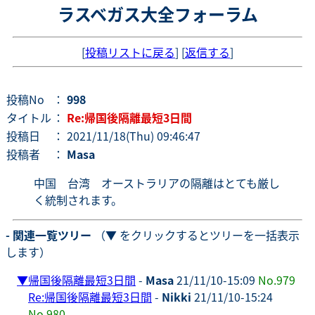
ラスベガス大全フォーラム
[
投稿リストに戻る
] [
返信する
]
投稿No
：
998
タイトル
：
Re:帰国後隔離最短3日間
投稿日
： 2021/11/18(Thu) 09:46:47
投稿者
：
Masa
中国 台湾 オーストラリアの隔離はとても厳し
く統制されます。
- 関連一覧ツリー
（▼ をクリックするとツリーを一括表示
します）
▼
帰国後隔離最短3日間
-
Masa
21/11/10-15:09
No.979
Re:帰国後隔離最短3日間
-
Nikki
21/11/10-15:24
No.980