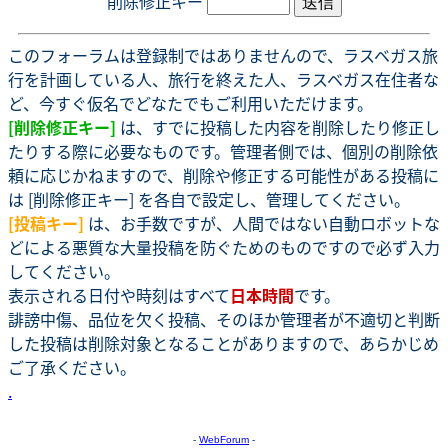
削除修正キー
このフォーラムは登録制ではありませんので、ラスベガス旅
行を計画している人、旅行を終えた人、ラスベガス在住者な
ど、今すぐ仮名でどなたでもご利用いただけます。
[削除修正キー]
は、すでに投稿した内容を削除したり修正し
たりする際に必要なものです。管理者側では、個別の削除依
頼に応じかねますので、削除や修正する可能性がある投稿に
は [削除修正キー] を各自で設定し、管理してください。
[投稿キー]
は、お手数ですが、人間ではない自動ロボットな
どによる悪質な大量投稿を防ぐためのものですので必ず入力
してください。
表示される日付や時刻はすべて
日本時間
です。
誹謗中傷、品位を欠く投稿、そのほか管理者が不適切と判断
した投稿は削除対象となることがありますので、あらかじめ
ご了承ください。
.
-
WebForum
-