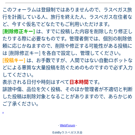
このフォーラムは登録制ではありませんので、ラスベガス旅
行を計画している人、旅行を終えた人、ラスベガス在住者な
ど、今すぐ仮名でどなたでもご利用いただけます。
[削除修正キー]
は、すでに投稿した内容を削除したり修正し
たりする際に必要なものです。管理者側では、個別の削除依
頼に応じかねますので、削除や修正する可能性がある投稿に
は [削除修正キー] を各自で設定し、管理してください。
[投稿キー]
は、お手数ですが、人間ではない自動ロボットな
どによる悪質な大量投稿を防ぐためのものですので必ず入力
してください。
表示される日付や時刻はすべて
日本時間
です。
誹謗中傷、品位を欠く投稿、そのほか管理者が不適切と判断
した投稿は削除対象となることがありますので、あらかじめ
ご了承ください。
.
-
WebForum
-
EditByラスベガス大全