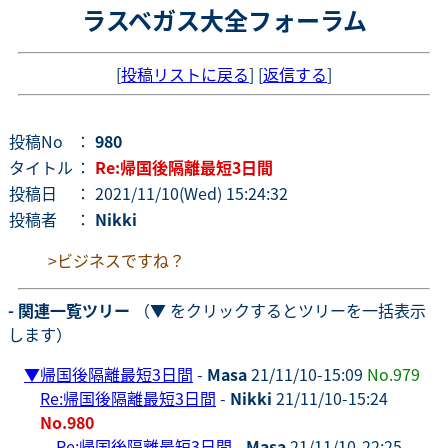
ラスベガス大全フォーラム
[
投稿リストに戻る
] [
返信する
]
投稿No
：
980
タイトル
：
Re:帰国後隔離最短3日間
投稿日
： 2021/11/10(Wed) 15:24:32
投稿者
：
Nikki
>ビジネスですね？
- 関連一覧ツリー
（▼ をクリックするとツリーを一括表示
します）
▼
帰国後隔離最短3日間
-
Masa
21/11/10-15:09
No.979
Re:帰国後隔離最短3日間
-
Nikki
21/11/10-15:24
No.980
Re:帰国後隔離最短3日間
-
Masa
21/11/10-22:25