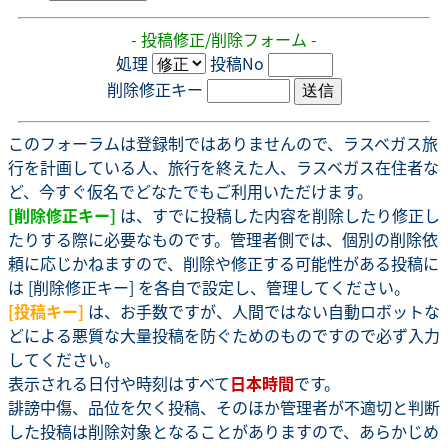
- 投稿修正/削除フォーム -
処理
投稿No
削除修正キー
このフォーラムは登録制ではありませんので、ラスベガス旅
行を計画している人、旅行を終えた人、ラスベガス在住者な
ど、今すぐ仮名でどなたでもご利用いただけます。
[削除修正キー]
は、すでに投稿した内容を削除したり修正し
たりする際に必要なものです。管理者側では、個別の削除依
頼に応じかねますので、削除や修正する可能性がある投稿に
は [削除修正キー] を各自で設定し、管理してください。
[投稿キー]
は、お手数ですが、人間ではない自動ロボットな
どによる悪質な大量投稿を防ぐためのものですので必ず入力
してください。
表示される日付や時刻はすべて
日本時間
です。
誹謗中傷、品位を欠く投稿、そのほか管理者が不適切と判断
した投稿は削除対象となることがありますので、あらかじめ