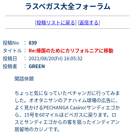
ラスベガス大全フォーラム
[
投稿リストに戻る
] [
返信する
]
投稿No
：
839
タイトル
：
Re:帰国のためにカリフォルニアに移動
投稿日
： 2021/08/20(Fri) 16:05:32
投稿者
：
GREEN
閑話休題
ちょっと気になっていたペチャンガに行ってみま
した。オオタニサンのアナハイム球場の広告に、
よく見かけるPECHANGA Casino!サンディエゴか
ら、15号を60マイルほどベガスに戻ります。ロ
スとサンディエゴからの客を狙ったインディアン
居留地のカジノです。