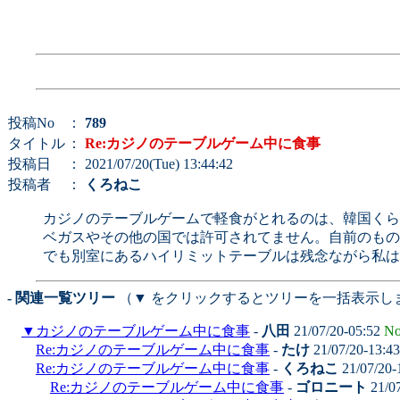
投稿No
：
789
タイトル
：
Re:カジノのテーブルゲーム中に食事
投稿日
： 2021/07/20(Tue) 13:44:42
投稿者
：
くろねこ
カジノのテーブルゲームで軽食がとれるのは、韓国くら
ベガスやその他の国では許可されてません。自前のもの
でも別室にあるハイリミットテーブルは残念ながら私は
- 関連一覧ツリー
（▼ をクリックするとツリーを一括表示し
▼
カジノのテーブルゲーム中に食事
-
八田
21/07/20-05:52
No
Re:カジノのテーブルゲーム中に食事
-
たけ
21/07/20-13:4
Re:カジノのテーブルゲーム中に食事
-
くろねこ
21/07/20-
Re:カジノのテーブルゲーム中に食事
-
ゴロニート
21/0