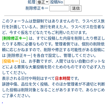
処理
投稿No
削除修正キー
このフォーラムは登録制ではありませんので、ラスベガス旅
行を計画している人、旅行を終えた人、ラスベガス在住者な
ど、今すぐ仮名でどなたでもご利用いただけます。
[削除修正キー]
は、すでに投稿した内容を削除したり修正し
たりする際に必要なものです。管理者側では、個別の削除依
頼に応じかねますので、削除や修正する可能性がある投稿に
は [削除修正キー] を各自で設定し、管理してください。
[投稿キー]
は、お手数ですが、人間ではない自動ロボットな
どによる悪質な大量投稿を防ぐためのものですので必ず入力
してください。
表示される日付や時刻はすべて
日本時間
です。
誹謗中傷、品位を欠く投稿、そのほか管理者が不適切と判断
した投稿は削除対象となることがありますので、あらかじめ
ご了承ください。
.