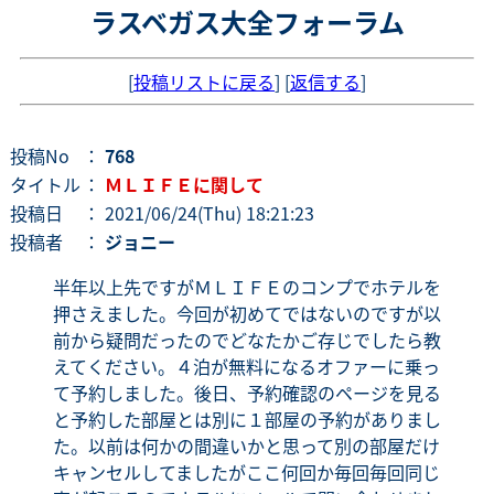
ラスベガス大全フォーラム
[
投稿リストに戻る
] [
返信する
]
投稿No
：
768
タイトル
：
ＭＬＩＦＥに関して
投稿日
： 2021/06/24(Thu) 18:21:23
投稿者
：
ジョニー
半年以上先ですがＭＬＩＦＥのコンプでホテルを
押さえました。今回が初めてではないのですが以
前から疑問だったのでどなたかご存じでしたら教
えてください。４泊が無料になるオファーに乗っ
て予約しました。後日、予約確認のページを見る
と予約した部屋とは別に１部屋の予約がありまし
た。以前は何かの間違いかと思って別の部屋だけ
キャンセルしてましたがここ何回か毎回毎回同じ