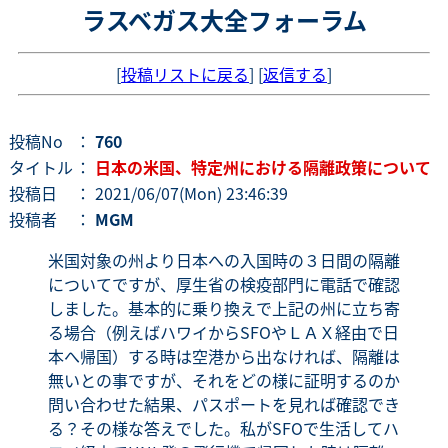
ラスベガス大全フォーラム
[
投稿リストに戻る
] [
返信する
]
投稿No
：
760
タイトル
：
日本の米国、特定州における隔離政策について
投稿日
： 2021/06/07(Mon) 23:46:39
投稿者
：
MGM
米国対象の州より日本への入国時の３日間の隔離
についてですが、厚生省の検疫部門に電話で確認
しました。基本的に乗り換えで上記の州に立ち寄
る場合（例えばハワイからSFOやＬＡＸ経由で日
本へ帰国）する時は空港から出なければ、隔離は
無いとの事ですが、それをどの様に証明するのか
問い合わせた結果、パスポートを見れば確認でき
る？その様な答えでした。私がSFOで生活してハ