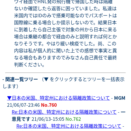
ワイ経由でHNL発の飛行機で帰国した時は隔離
ないか確認したら返答に困っていました。私達は
米国内ではIDのみで搭乗可能なのでパスポートは
国際線に乗る場合しか提示しないので。結果日本
に到着したら自己主張で対象の州から日本に来る
場合は乗継の都合で経由のみと説明すれば何とか
なりそうです。やはり緩い検疫でした。尚、この
内容は私が個人的に聞いた上での感想で事実と異
なる場合もありますのでみなさん自己責任で最終
判断ください。
- 関連一覧ツリー
（▼ をクリックするとツリーを一括表示
します）
▼
日本の米国、特定州における隔離政策について
-
MGM
21/06/07-23:46
No.760
Re:日本の米国、特定州における隔離政策について
-
一
意見です
21/06/13-15:05
No.762
Re:日本の米国、特定州における隔離政策について
-