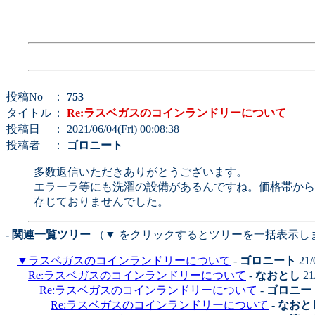
投稿No
：
753
タイトル
：
Re:ラスベガスのコインランドリーについて
投稿日
： 2021/06/04(Fri) 00:08:38
投稿者
：
ゴロニート
多数返信いただきありがとうございます。
エラーラ等にも洗濯の設備があるんですね。価格帯から
存じておりませんでした。
- 関連一覧ツリー
（▼ をクリックするとツリーを一括表示し
▼
ラスベガスのコインランドリーについて
-
ゴロニート
21/
Re:ラスベガスのコインランドリーについて
-
なおとし
21
Re:ラスベガスのコインランドリーについて
-
ゴロニー
Re:ラスベガスのコインランドリーについて
-
なおと