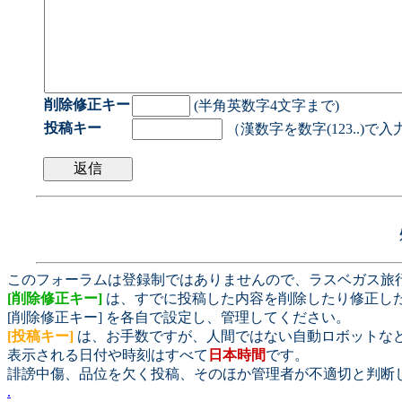
削除修正キー
(半角英数字4文字まで)
投稿キー
（漢数字を数字(123..)で
このフォーラムは登録制ではありませんので、ラスベガス旅
[削除修正キー]
は、すでに投稿した内容を削除したり修正し
[削除修正キー] を各自で設定し、管理してください。
[投稿キー]
は、お手数ですが、人間ではない自動ロボットな
表示される日付や時刻はすべて
日本時間
です。
誹謗中傷、品位を欠く投稿、そのほか管理者が不適切と判断
.