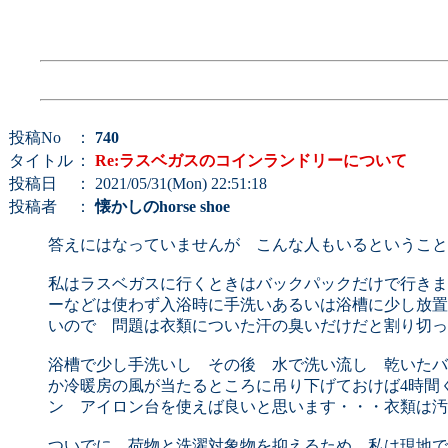
投稿No
：
740
タイトル
：
Re:ラスベガスのコインランドリーについて
投稿日
： 2021/05/31(Mon) 22:51:18
投稿者
：
懐かしのhorse shoe
答えにはなっていませんが こんな人もいるということ
私はラスベガスに行くときはバックパックだけで行きま
ーなどは使わず入浴時に手洗いあるいは浴槽に少し放置
いので 問題は衣類についた汗の臭いだけだと割り切っ
浴槽で少し手洗いし その後 水で洗い流し 乾いたバ
か冷暖房の風が当たるところに吊り下げておけば4時間
ン アイロン台を使えば良いと思います・・・衣類は汚
ついでに 荷物と洗濯対象物を抑えるため 私は現地で