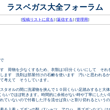
ラスベガス大全フォーラム
[
投稿リストに戻る
] [
返信する
] [
管理用
]
で
す 荷物を少なくするため、衣類は3日分くらいにして それ
します 洗剤は部屋付けの石鹸を使います 汚いと思われるか
て考えて そうしています。
スタオルの間に洗濯物を挟んで１０回くらい足踏みすると大体
くらいでほぼ乾きます。時間的に余裕がない時や丁寧にしたい
れていないので付着した汗を流せば良いと割り切れるというの
着る上着・ズボンの類（Tシャツ アロハ 半ズボンなど）は