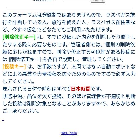
このフォーラムは登録制ではありませんので、ラスベガス旅
行を計画している人、旅行を終えた人、ラスベガス在住者な
ど、今すぐ仮名でどなたでもご利用いただけます。
[削除修正キー]
は、すでに投稿した内容を削除したり修正し
たりする際に必要なものです。管理者側では、個別の削除依
頼に応じかねますので、削除や修正する可能性がある投稿に
は [削除修正キー] を各自で設定し、管理してください。
[投稿キー]
は、お手数ですが、人間ではない自動ロボットな
どによる悪質な大量投稿を防ぐためのものですので必ず入力
してください。
表示される日付や時刻はすべて
日本時間
です。
誹謗中傷、品位を欠く投稿、そのほか管理者が不適切と判断
した投稿は削除対象となることがありますので、あらかじめ
ご了承ください。
.
-
WebForum
-