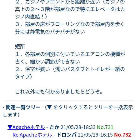
２．カジノやフロントから距離が近い（カジノの
真上の２～３階が部屋なので特にエレベータはカ
ジノ内直結！）
３．部屋の床がフローリングなので部屋内を歩く
分には静電気のバチバチがない
短所
１．各部屋の個別に付いているエアコンの機種が
古く、細かい調節ができない
２．浴室が狭い（浅いバスタブとトイレが一緒の
タイプ）
これ以外にも何かありましたらどうぞ。
- 関連一覧ツリー
（▼ をクリックするとツリーを一括表示
します）
▼
Apacheホテル
-
たか
21/05/28-18:33
No.731
Re:Apacheホテル
-
ドロンパ
21/05/29-16:15
No.732