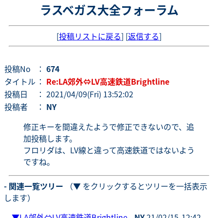
ラスベガス大全フォーラム
[
投稿リストに戻る
] [
返信する
]
投稿No
：
674
タイトル
：
Re:LA郊外⇔LV高速鉄道Brightline
投稿日
： 2021/04/09(Fri) 13:52:02
投稿者
：
NY
修正キーを間違えたようで修正できないので、追
加投稿します。
フロリダは、LV線と違って高速鉄道ではないよう
ですね。
- 関連一覧ツリー
（▼ をクリックするとツリーを一括表示
します）
▼
LA郊外⇔LV高速鉄道Brightline
-
NY
21/02/15-12:42