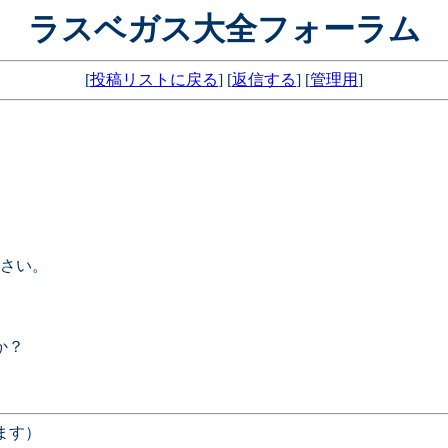
ラスベガス大全フォーラム
[
投稿リストに戻る
] [
返信する
] [
管理用
]
さい。
か？
ます）