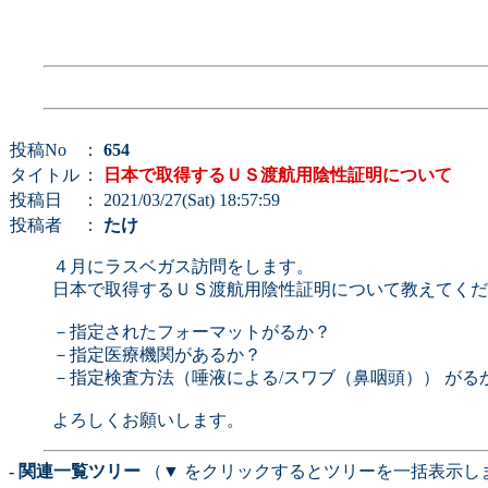
投稿No
：
654
タイトル
：
日本で取得するＵＳ渡航用陰性証明について
投稿日
： 2021/03/27(Sat) 18:57:59
投稿者
：
たけ
４月にラスベガス訪問をします。
日本で取得するＵＳ渡航用陰性証明について教えてくだ
－指定されたフォーマットがるか？
－指定医療機関があるか？
－指定検査方法（唾液による/スワブ（鼻咽頭）） がる
よろしくお願いします。
- 関連一覧ツリー
（▼ をクリックするとツリーを一括表示し