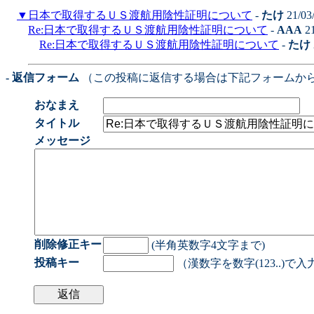
▼
日本で取得するＵＳ渡航用陰性証明について
-
たけ
21/03
Re:日本で取得するＵＳ渡航用陰性証明について
-
AAA
21
Re:日本で取得するＵＳ渡航用陰性証明について
-
たけ
- 返信フォーム
（この投稿に返信する場合は下記フォームか
おなまえ
タイトル
メッセージ
削除修正キー
(半角英数字4文字まで)
投稿キー
（漢数字を数字(123..)で