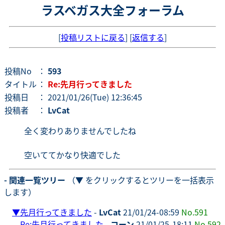
ラスベガス大全フォーラム
[
投稿リストに戻る
] [
返信する
]
投稿No
：
593
タイトル
：
Re:先月行ってきました
投稿日
： 2021/01/26(Tue) 12:36:45
投稿者
：
LvCat
全く変わりありませんでしたね
空いててかなり快適でした
- 関連一覧ツリー
（▼ をクリックするとツリーを一括表示
します）
▼
先月行ってきました
-
LvCat
21/01/24-08:59
No.591
Re:先月行ってきました
-
コーン
21/01/25-18:11
No.592