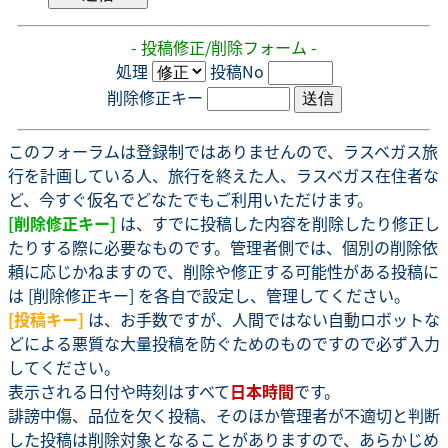
- 投稿修正/削除フォーム -
処理
投稿No
削除修正キー
このフォーラムは登録制ではありませんので、ラスベガス旅
行を計画している人、旅行を終えた人、ラスベガス在住者な
ど、今すぐ仮名でどなたでもご利用いただけます。
[削除修正キー]
は、すでに投稿した内容を削除したり修正し
たりする際に必要なものです。管理者側では、個別の削除依
頼に応じかねますので、削除や修正する可能性がある投稿に
は [削除修正キー] を各自で設定し、管理してください。
[投稿キー]
は、お手数ですが、人間ではない自動ロボットな
どによる悪質な大量投稿を防ぐためのものですので必ず入力
してください。
表示される日付や時刻はすべて
日本時間
です。
誹謗中傷、品位を欠く投稿、そのほか管理者が不適切と判断
した投稿は削除対象となることがありますので、あらかじめ