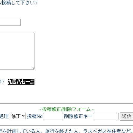
ら投稿して下さい）
入力）
- 投稿修正/削除フォーム -
処理
投稿No
削除修正キー
行を計画している人、旅行を終えた人、ラスベガス在住者など