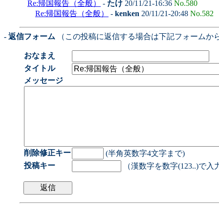
Re:帰国報告（全般）
-
たけ
20/11/21-16:36
No.580
Re:帰国報告（全般）
-
kenken
20/11/21-20:48
No.582
- 返信フォーム
（この投稿に返信する場合は下記フォームか
おなまえ
タイトル
メッセージ
削除修正キー
(半角英数字4文字まで)
投稿キー
（漢数字を数字(123..)で