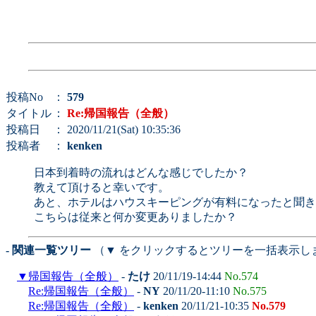
投稿No
：
579
タイトル
：
Re:帰国報告（全般）
投稿日
： 2020/11/21(Sat) 10:35:36
投稿者
：
kenken
日本到着時の流れはどんな感じでしたか？
教えて頂けると幸いです。
あと、ホテルはハウスキーピングが有料になったと聞き
こちらは従来と何か変更ありましたか？
- 関連一覧ツリー
（▼ をクリックするとツリーを一括表示し
▼
帰国報告（全般）
-
たけ
20/11/19-14:44
No.574
Re:帰国報告（全般）
-
NY
20/11/20-11:10
No.575
Re:帰国報告（全般）
-
kenken
20/11/21-10:35
No.579