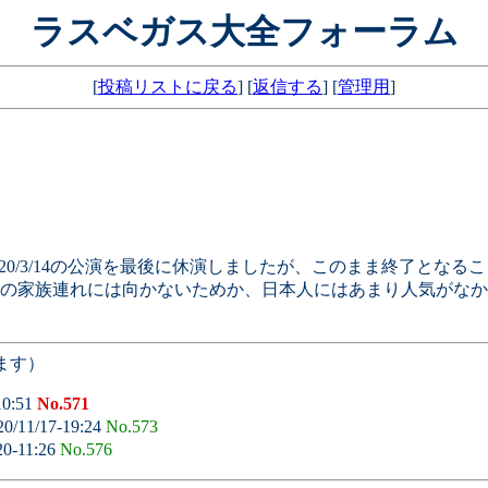
ラスベガス大全フォーラム
[
投稿リストに戻る
] [
返信する
] [
管理用
]
のせいで2020/3/14の公演を最後に休演しましたが、このまま終了
の家族連れには向かないためか、日本人にはあまり人気がなか
ます）
10:51
No.571
0/11/17-19:24
No.573
20-11:26
No.576