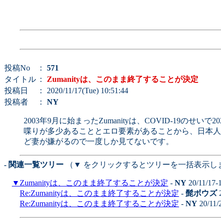
投稿No
：
571
タイトル
：
Zumanityは、このまま終了することが決定
投稿日
： 2020/11/17(Tue) 10:51:44
投稿者
：
NY
2003年9月に始まったZumanityは、COVID-19
喋りが多少あることとエロ要素があることから、日本人
ど妻が嫌がるので一度しか見てないです。
- 関連一覧ツリー
（▼ をクリックするとツリーを一括表示し
▼
Zumanityは、このまま終了することが決定
-
NY
20/11/17-
Re:Zumanityは、このまま終了することが決定
-
髭ボウズ
2
Re:Zumanityは、このまま終了することが決定
-
NY
20/11/