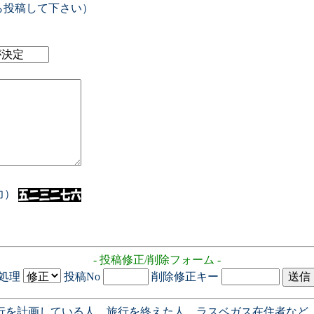
ら投稿して下さい）
入力）
- 投稿修正/削除フォーム -
処理
投稿No
削除修正キー
行を計画している人、旅行を終えた人、ラスベガス在住者など