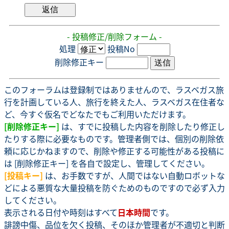
- 投稿修正/削除フォーム -
処理
投稿No
削除修正キー
このフォーラムは登録制ではありませんので、ラスベガス旅
行を計画している人、旅行を終えた人、ラスベガス在住者な
ど、今すぐ仮名でどなたでもご利用いただけます。
[削除修正キー]
は、すでに投稿した内容を削除したり修正し
たりする際に必要なものです。管理者側では、個別の削除依
頼に応じかねますので、削除や修正する可能性がある投稿に
は [削除修正キー] を各自で設定し、管理してください。
[投稿キー]
は、お手数ですが、人間ではない自動ロボットな
どによる悪質な大量投稿を防ぐためのものですので必ず入力
してください。
表示される日付や時刻はすべて
日本時間
です。
誹謗中傷、品位を欠く投稿、そのほか管理者が不適切と判断