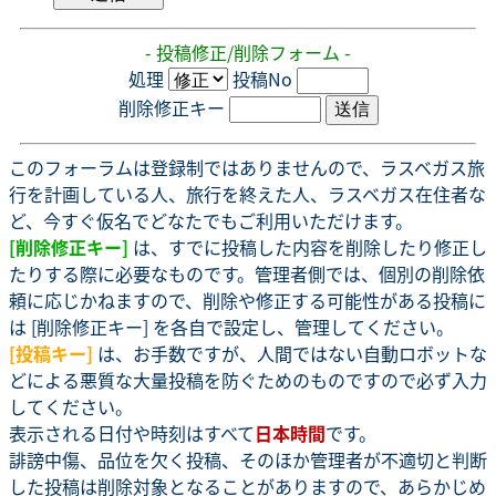
- 投稿修正/削除フォーム -
処理
投稿No
削除修正キー
このフォーラムは登録制ではありませんので、ラスベガス旅
行を計画している人、旅行を終えた人、ラスベガス在住者な
ど、今すぐ仮名でどなたでもご利用いただけます。
[削除修正キー]
は、すでに投稿した内容を削除したり修正し
たりする際に必要なものです。管理者側では、個別の削除依
頼に応じかねますので、削除や修正する可能性がある投稿に
は [削除修正キー] を各自で設定し、管理してください。
[投稿キー]
は、お手数ですが、人間ではない自動ロボットな
どによる悪質な大量投稿を防ぐためのものですので必ず入力
してください。
表示される日付や時刻はすべて
日本時間
です。
誹謗中傷、品位を欠く投稿、そのほか管理者が不適切と判断
した投稿は削除対象となることがありますので、あらかじめ