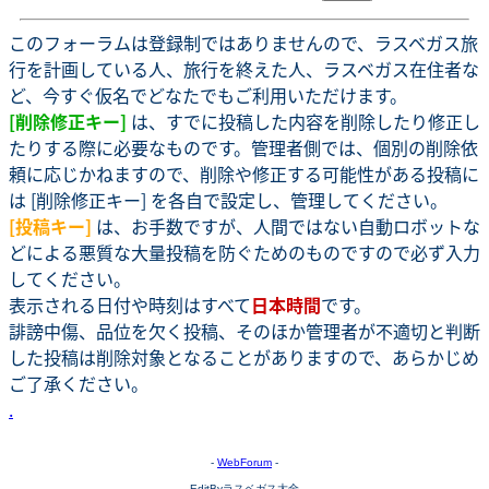
このフォーラムは登録制ではありませんので、ラスベガス旅
行を計画している人、旅行を終えた人、ラスベガス在住者な
ど、今すぐ仮名でどなたでもご利用いただけます。
[削除修正キー]
は、すでに投稿した内容を削除したり修正し
たりする際に必要なものです。管理者側では、個別の削除依
頼に応じかねますので、削除や修正する可能性がある投稿に
は [削除修正キー] を各自で設定し、管理してください。
[投稿キー]
は、お手数ですが、人間ではない自動ロボットな
どによる悪質な大量投稿を防ぐためのものですので必ず入力
してください。
表示される日付や時刻はすべて
日本時間
です。
誹謗中傷、品位を欠く投稿、そのほか管理者が不適切と判断
した投稿は削除対象となることがありますので、あらかじめ
ご了承ください。
.
-
WebForum
-
EditByラスベガス大全