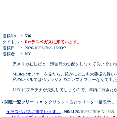
投稿No
：
536
タイトル
：
Re:ラスベガスに来ています。
投稿日
： 2020/10/06(Tue) 16:00:21
投稿者
：
NY
アメリカ在住だと、帰国時の心配をしなくて良いですね
MLifeのオファーを見たら、確かにどこも大盤振る舞い
私のレベルではベラッジオのコンプオファーなんて出た
12/31にプラチナが失効してしまうので、年内に行き
- 関連一覧ツリー
（▼ をクリックするとツリーを一括表示し
▼
ラスベガスに来ています。
-
Nikki
20/10/06-13:16
No.535