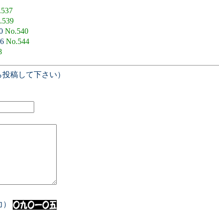
.537
.539
00
No.540
56
No.544
8
ら投稿して下さい）
入力）