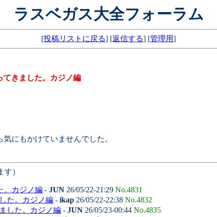
ラスベガス大全フォーラム
[
投稿リストに戻る
] [
返信する
] [
管理用
]
ってきました。カジノ編
ら気にもかけていませんでした。
。
ます）
た。カジノ編
-
JUN
26/05/22-21:29
No.4831
ました。カジノ編
-
ikap
26/05/22-22:38
No.4832
きました。カジノ編
-
JUN
26/05/23-00:44
No.4835