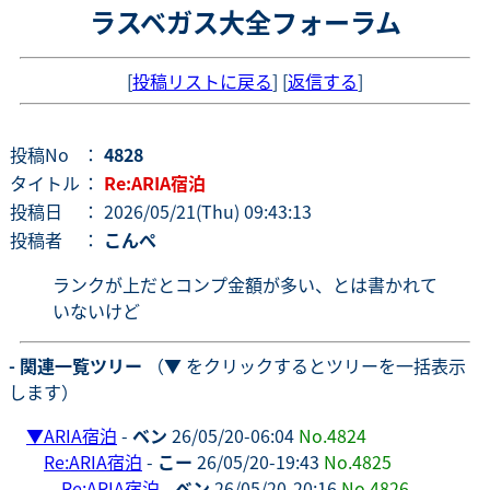
ラスベガス大全フォーラム
[
投稿リストに戻る
] [
返信する
]
投稿No
：
4828
タイトル
：
Re:ARIA宿泊
投稿日
： 2026/05/21(Thu) 09:43:13
投稿者
：
こんぺ
ランクが上だとコンプ金額が多い、とは書かれて
いないけど
- 関連一覧ツリー
（▼ をクリックするとツリーを一括表示
します）
▼
ARIA宿泊
-
ベン
26/05/20-06:04
No.4824
Re:ARIA宿泊
-
こー
26/05/20-19:43
No.4825
Re:ARIA宿泊
-
ベン
26/05/20-20:16
No.4826