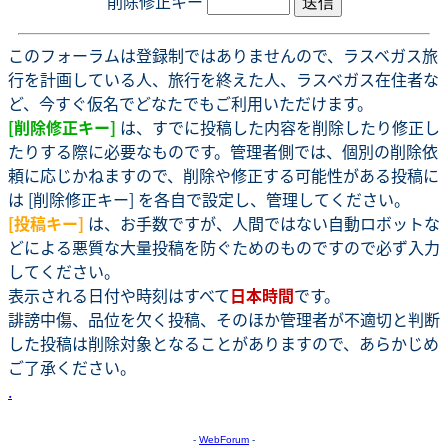
削除修正キー
このフォーラムは登録制ではありませんので、ラスベガス旅
行を計画している人、旅行を終えた人、ラスベガス在住者な
ど、今すぐ仮名でどなたでもご利用いただけます。
[削除修正キー]
は、すでに投稿した内容を削除したり修正し
たりする際に必要なものです。管理者側では、個別の削除依
頼に応じかねますので、削除や修正する可能性がある投稿に
は [削除修正キー] を各自で設定し、管理してください。
[投稿キー]
は、お手数ですが、人間ではない自動ロボットな
どによる悪質な大量投稿を防ぐためのものですので必ず入力
してください。
表示される日付や時刻はすべて
日本時間
です。
誹謗中傷、品位を欠く投稿、そのほか管理者が不適切と判断
した投稿は削除対象となることがありますので、あらかじめ
ご了承ください。
.
-
WebForum
-