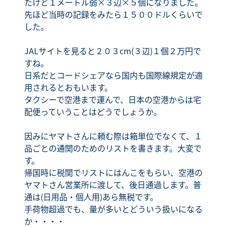
たけど１メートル弱×３辺×５個になりました。
先ほど当時の記録をみたら１５００ドルくらいで
した。
JALサイトを見ると２０３cm(３辺)１個２万円で
すね。
日系だとコードシェアなら国内も国際線規定が適
用されるとおもいます。
タクシーで空港まで運んで、日本の空港からは宅
配便っていうことはどうでしょうか。
因みにヤマトさんに頼む際は箱単位でなくて、１
品ごとの通関のためのリストを書きます。大変で
す。
帰国時に税関でリストにはんこをもらい、空港の
ヤマトさん営業所に渡して、後日通過します。普
通は(日用品・個人用)あら無税です。
手荷物超過でも、量が多いとどういう扱いになる
か・・・・