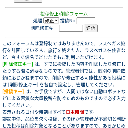
- 投稿修正/削除フォーム -
処理
投稿No
削除修正キー
このフォーラムは登録制ではありませんので、ラスベガス旅
行を計画している人、旅行を終えた人、ラスベガス在住者な
ど、今すぐ仮名でどなたでもご利用いただけます。
[削除修正キー]
は、すでに投稿した内容を削除したり修正し
たりする際に必要なものです。管理者側では、個別の削除依
頼に応じかねますので、削除や修正する可能性がある投稿に
は [削除修正キー] を各自で設定し、管理してください。
[投稿キー]
は、お手数ですが、人間ではない自動ロボットな
どによる悪質な大量投稿を防ぐためのものですので必ず入力
してください。
表示される日付や時刻はすべて
日本時間
です。
誹謗中傷、品位を欠く投稿、そのほか管理者が不適切と判断
した投稿は削除対象となることがありますので、あらかじめ