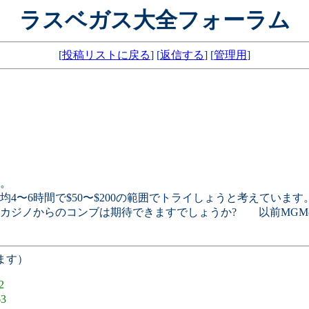
ラスベガス大全フォーラム
[
投稿リストに戻る
] [
返信する
] [
管理用
]
。
4〜6時間で$50〜$200の範囲でトライしょうと考えていま
カジノからのコンブは期待できますでしょうか? 以前MGM
ます）
2
63