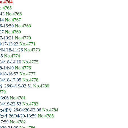
o.4764
o.4765
:43
No.4766
:14
No.4767
6-15:50
No.4768
:07
No.4769
7-10:21
No.4770
4/17-13:23
No.4771
/04/18-11:26
No.4773
55
No.4774
04/18-14:10
No.4775
8-14:40
No.4776
4/18-16:57
No.4777
04/18-17:05
No.4778
り
26/04/19-02:51
No.4780
779
03:06
No.4781
04/19-22:53
No.4783
っぱり
26/04/20-03:06
No.4784
たけ
26/04/20-13:59
No.4785
17:59
No.4782
4/20-21:39
No.4786