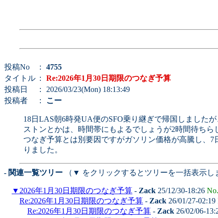
投稿No
：
4755
タイトル
：
Re:2026年1月30日期限のつなぎ予算
投稿日
： 2026/03/23(Mon) 18:13:49
投稿者
：
こー
18日LAS朝6時発UA便のSFO乗り継ぎで帰国しまし
ストンとかは、時間帯にもよるでしょうが2時間待ちら
つなぎ予算とは別要因ですがガソリン価格が高騰し、7日
りました。
- 関連一覧ツリー
（▼ をクリックするとツリーを一括表示し
▼
2026年1月30日期限のつなぎ予算
-
Zack
25/12/30-18:26
No
Re:2026年1月30日期限のつなぎ予算
-
Zack
26/01/27-02:19
Re:2026年1月30日期限のつなぎ予算
-
Zack
26/02/06-13: