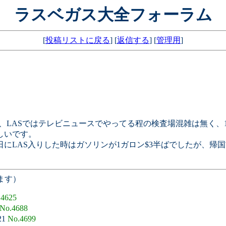
ラスベガス大全フォーラム
[
投稿リストに戻る
] [
返信する
] [
管理用
]
たが、LASではテレビニュースでやってる程の検査場混雑は無く
しいです。
にLAS入りした時はガソリンが1ガロン$3半ばでしたが、帰国
ます）
.4625
No.4688
21
No.4699