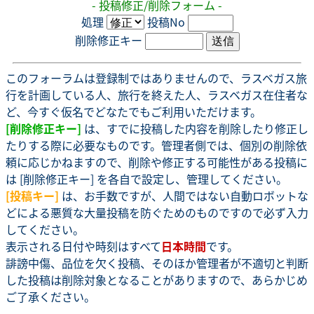
- 投稿修正/削除フォーム -
処理
投稿No
削除修正キー
このフォーラムは登録制ではありませんので、ラスベガス旅
行を計画している人、旅行を終えた人、ラスベガス在住者な
ど、今すぐ仮名でどなたでもご利用いただけます。
[削除修正キー]
は、すでに投稿した内容を削除したり修正し
たりする際に必要なものです。管理者側では、個別の削除依
頼に応じかねますので、削除や修正する可能性がある投稿に
は [削除修正キー] を各自で設定し、管理してください。
[投稿キー]
は、お手数ですが、人間ではない自動ロボットな
どによる悪質な大量投稿を防ぐためのものですので必ず入力
してください。
表示される日付や時刻はすべて
日本時間
です。
誹謗中傷、品位を欠く投稿、そのほか管理者が不適切と判断
した投稿は削除対象となることがありますので、あらかじめ
ご了承ください。
.