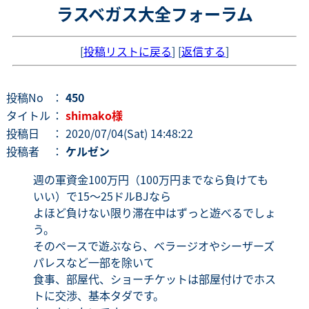
ラスベガス大全フォーラム
[
投稿リストに戻る
] [
返信する
]
投稿No
：
450
タイトル
：
shimako様
投稿日
： 2020/07/04(Sat) 14:48:22
投稿者
：
ケルゼン
週の軍資金100万円（100万円までなら負けても
いい）で15～25ドルBJなら
よほど負けない限り滞在中はずっと遊べるでしょ
う。
そのペースで遊ぶなら、ベラージオやシーザーズ
パレスなど一部を除いて
食事、部屋代、ショーチケットは部屋付けでホス
トに交渉、基本タダです。