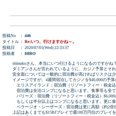
投稿No
：
446
タイトル
：
Re:いつ、行けますかね～。
投稿日
： 2020/07/01(Wed) 22:33:37
投稿者
：
HIRO
shimakoさん、本当にいつ行けるようになるのですかね
ダミアンさんが言われているように、カジノ予算とそれ
安全面については一般的に宿泊費が高ければリスクは少
イメージですが、4週間宿泊してカジノを$40,000の予
エリスアイランド：宿泊費（リゾートフィー・税金込）$3
宿泊費は全泊コンプになると思います。食事等も全て
バリーズ：宿泊費（リゾートフィー・税金込）$6,000
もしくは半分以上はコンプになると思います。更に食
ベラージオ・シーザーズ：宿泊費は更に高額（約2倍
上記はあくまでも$15BJプレイで週100万円位のプ