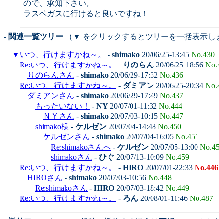
ので、承知下さい。
ラスベガスに行けると良いですね！
- 関連一覧ツリー
（▼ をクリックするとツリーを一括表示し
▼
いつ、行けますかね～。
-
shimako
20/06/25-13:45
No.430
Re:いつ、行けますかね～。
-
りのらん
20/06/25-18:56
No.
りのらんさん
-
shimako
20/06/29-17:32
No.436
Re:いつ、行けますかね～。
-
ダミアン
20/06/25-20:34
No.
ダミアンさん
-
shimako
20/06/29-17:49
No.437
もったいない！
-
NY
20/07/01-11:32
No.444
ＮＹさん
-
shimako
20/07/03-10:15
No.447
shimako様
-
ケルゼン
20/07/04-14:48
No.450
ケルゼンさん
-
shimako
20/07/04-16:05
No.451
Re:shimakoさんへ
-
ケルゼン
20/07/05-13:00
No.4
shimakoさん
-
ひぐ
20/07/13-10:09
No.459
Re:いつ、行けますかね～。
-
HIRO
20/07/01-22:33
No.446
HIROさん
-
shimako
20/07/03-10:56
No.448
Re:shimakoさん
-
HIRO
20/07/03-18:42
No.449
Re:いつ、行けますかね～。
-
ろん
20/08/01-11:46
No.487