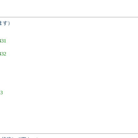
ます）
431
432
53