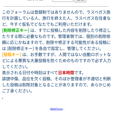
このフォーラムは登録制ではありませんので、ラスベガス旅
行を計画している人、旅行を終えた人、ラスベガス在住者な
ど、今すぐ仮名でどなたでもご利用いただけます。
[削除修正キー]
は、すでに投稿した内容を削除したり修正し
たりする際に必要なものです。管理者側では、個別の削除依
頼に応じかねますので、削除や修正する可能性がある投稿に
は [削除修正キー] を各自で設定し、管理してください。
[投稿キー]
は、お手数ですが、人間ではない自動ロボットな
どによる悪質な大量投稿を防ぐためのものですので必ず入力
してください。
表示される日付や時刻はすべて
日本時間
です。
誹謗中傷、品位を欠く投稿、そのほか管理者が不適切と判断
した投稿は削除対象となることがありますので、あらかじめ
ご了承ください。
.
-
WebForum
-