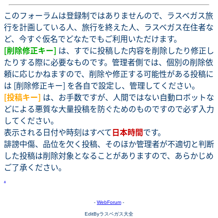
このフォーラムは登録制ではありませんので、ラスベガス旅
行を計画している人、旅行を終えた人、ラスベガス在住者な
ど、今すぐ仮名でどなたでもご利用いただけます。
[削除修正キー]
は、すでに投稿した内容を削除したり修正し
たりする際に必要なものです。管理者側では、個別の削除依
頼に応じかねますので、削除や修正する可能性がある投稿に
は [削除修正キー] を各自で設定し、管理してください。
[投稿キー]
は、お手数ですが、人間ではない自動ロボットな
どによる悪質な大量投稿を防ぐためのものですので必ず入力
してください。
表示される日付や時刻はすべて
日本時間
です。
誹謗中傷、品位を欠く投稿、そのほか管理者が不適切と判断
した投稿は削除対象となることがありますので、あらかじめ
ご了承ください。
.
-
WebForum
-
EditByラスベガス大全