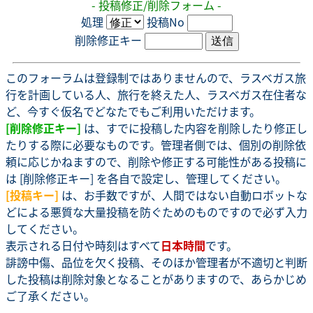
- 投稿修正/削除フォーム -
処理
投稿No
削除修正キー
このフォーラムは登録制ではありませんので、ラスベガス旅
行を計画している人、旅行を終えた人、ラスベガス在住者な
ど、今すぐ仮名でどなたでもご利用いただけます。
[削除修正キー]
は、すでに投稿した内容を削除したり修正し
たりする際に必要なものです。管理者側では、個別の削除依
頼に応じかねますので、削除や修正する可能性がある投稿に
は [削除修正キー] を各自で設定し、管理してください。
[投稿キー]
は、お手数ですが、人間ではない自動ロボットな
どによる悪質な大量投稿を防ぐためのものですので必ず入力
してください。
表示される日付や時刻はすべて
日本時間
です。
誹謗中傷、品位を欠く投稿、そのほか管理者が不適切と判断
した投稿は削除対象となることがありますので、あらかじめ
ご了承ください。
.