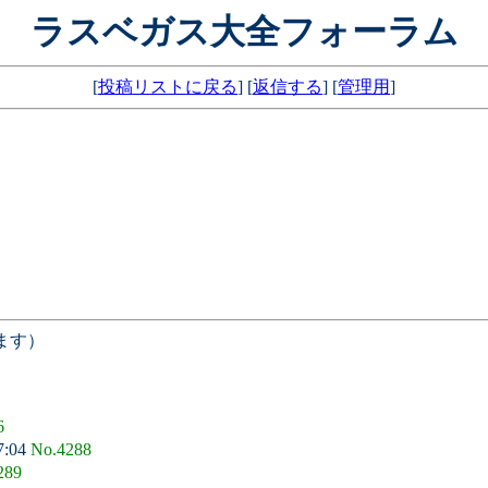
ラスベガス大全フォーラム
[
投稿リストに戻る
] [
返信する
] [
管理用
]
ます）
6
7:04
No.4288
289