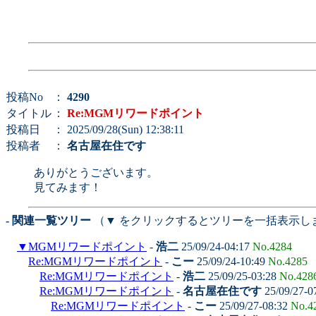
投稿No
：
4290
タイトル
：
Re:MGMリワードポイント
投稿日
： 2025/09/28(Sun) 12:38:11
投稿者
：
名古屋在住です
ありがとうございます。
見てみます！
- 関連一覧ツリー
（▼ をクリックするとツリーを一括表示し
▼
MGMリワードポイント
-
浩二
25/09/24-04:17
No.4284
Re:MGMリワードポイント
-
こー
25/09/24-10:49
No.4285
Re:MGMリワードポイント
-
浩二
25/09/25-03:28
No.428
Re:MGMリワードポイント
-
名古屋在住です
25/09/27-0
Re:MGMリワードポイント
-
こー
25/09/27-08:32
No.4